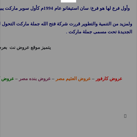
وأول فرع لها هو فرع/ سان استيفانو عام 1994م كأول سوبر ماركت يبيع للمستهلك بسعر الجملة والذي أحدث ضجة في عالم البيع المباشر للمستهلك من حيث رخص الأسعار، وتنوع البضائع، والعروض الشيقة، وجدية التعامل واحترام المستهلك، لتتوالى سلسلة الافتتاحات حتى وصلنا إلى20 فرعًا بالإسكندرية والمحافظات .
ولمزيد من التنمية والتطوير قررت شركة فتح الله جملة ماركت التحول 
الجديدة تحت مسمى جملة ماركت .
يتميز موقع
عروض نت
بعرض 
عروض كارفور
–
عروض العثيم مصر
–
عروض بنده مصر
–
عروض ك