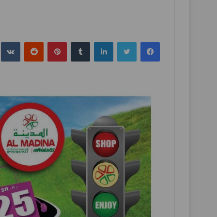
فيسبوك
تويتر
لينكدإن
بينتيريست