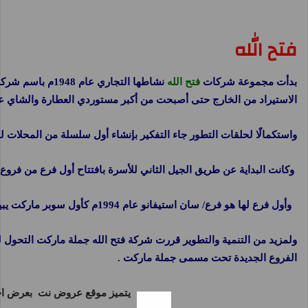
فتح الله
بدأت مجموعة شركات
فتح الله
نشاطها التجار
الاستيراد من الخارج حتى أصبحت من أكبر مستوردي العطارة والشاي عل
واستكمالًا لحلقات التطور جاء التفكير بإنشاء أول سلسلة من المحلات لل
وكانت البداية عن طريق الجيل الثاني للأسرة بافتتاح أول فرع من فروع
وأول فرع لها هو فرع/ سان استيفانو عام 1994م كأول سوبر ماركت يبيع للمستهلك بسعر الجملة والذي أحدث ضجة في عالم البيع المباشر للمستهلك من حيث رخص الأسعار، وتنوع البضائع، والعروض الشيقة، وجدية التعامل واحترام المستهلك، لتتوالى سلسلة الافتتاحات حتى وصلنا إلى20 فرعًا بالإسكندرية والمحافظات .
ولمزيد من التنمية والتطوير قررت شركة فتح الله جملة ماركت التحول 
الفروع الجديدة تحت مسمى جملة ماركت .
يتميز موقع
عروض نت
بعرض احد