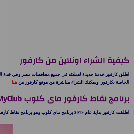
كيفية الشراء اونلاين من كارفور
اطلق كارفور خدمة جديدة لعملائه فى جميع محافظات مصر وهى خدة الشراء
الخاصة بكارفور ويمكنك الشراء مباشرة من موقع كارفور من
هنا
برنامج نقاط كارفور ماى كلوب MyClub
اطلقت كارفور بداية عام 2019 برنامج ماى كلوب وهو برنامج نقاط كارفور لتجميع النقاط بعد كل عملية شراء وامكانية استبدال النقاط بعد ذلك بمنتجات من جميع فروع كارفور