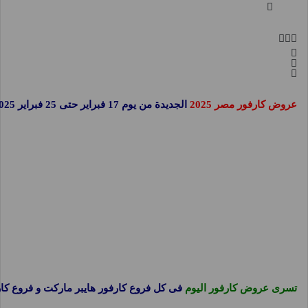
عروض كارفور مصر 2025
الجديدة من يوم 17 فبراير حتى 25 فبراير 2025 عروض فلاش باك سيل او حتى نفاذ الكمية نستعرضها معكم فى صفحة واحدة على موقع
تسرى عروض كارفور اليوم
فى كل فروع كارفور هايبر ماركت و فروع ك