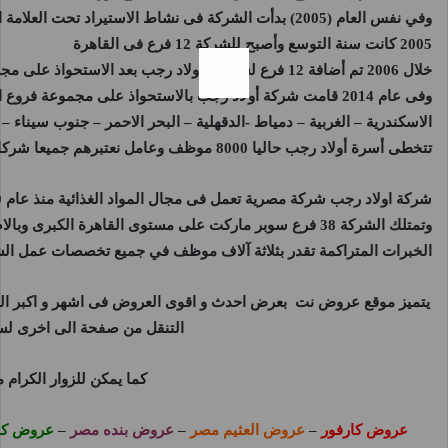
وفي نفس العام (2005) بدأت الشركة فى نشاط الاستيراد تحت العلامة التجارية الخاصة بها
2005 كانت سنة التوسع وأصبح للشركة 12 فرع فى القاهرة
خلال 2006 تم أضافة 12 فرع لسلسلة أولاد رجب بعد الاستحواذ على مجموعة شوبرايت
الاسكندرية – الغربية – دمياط -الدقهلية – البحر الاحمر – جنوب سيناء
تتخطى أسرة أولاد رجب حاليا 8000 موظف وعامل نعتبرهم جميعا شركاء نجاح داخل المنظومة
شركة
اولاد رجب
وتمتلك الشركة 38 فرع سوبر ماركت على مستوى القاهرة الك
الخبرات المتراكمة تقدر بثلاثة آلاف موظف في جميع تخصصات عمل الش
يتميز موقع
عروض نت
بعرض احدث و اقوى العروض فى اشهر و اكبر اله
التنقل من صفحة الى اخرى لسه
كما يمكن للزوار الكرام
عروض كارفور
–
عروض العثيم مصر
–
عروض بنده مصر
–
عروض كا