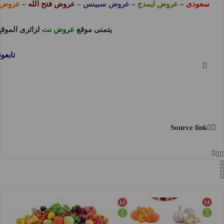
سعودى
–
عروض ايمدج
–
عروض سبينس
–
عروض فتح الله
–
عروض 
يتمنى موقع
عروض نت
لزائرى الموق
تابع
Source link