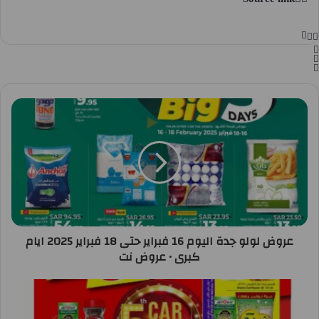
عروض لولو جدة اليوم 16 فبراير حتى 18 فبراير 2025 ايام
كبرى • عروض نت