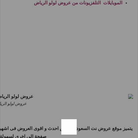
الموبايلات التلفزيونات من
عروض لولو الرياض
عروض لولو الرياض اليوم 16 فبراير حتى 18 فبرا
يتميز موقع
عروض نت السعودية
بعرض احدث و اقوى العروض فى اشهر و 
صفحة الى اخرى لسهولة م