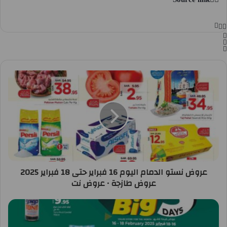
عروض نستو الدمام اليوم 16 فبراير حتى 18 فبراير 2025
عروض طازجة • عروض نت