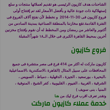
الشاحنات.هدف
كازيون الرئيسى هو تقديم لعملائها منتجات و سلع
إستهلاكية ذات جودة عالية و بأفضل الأسعار.لقد تم إفتتاح أولى
فروع
كازيون
فى 30-11-2014 و نخطط لأن نفتح آلاف الفروع فى
الفترة القادمة.تقع مخازننا بالمنطقة الصناعية بمدينة السادس من
أكتوبر والعاشر من رمضان ومن المخطط له أن نقوم بإفتتاح مخزنين
أخرين بمحيط القاهرة الكبرى فى خلال الــ١٨ شهراً المقبلة
فروع كازيون
كازيون ماركت له اكثر من 414 فرع فى مصر منتشرة فى جميع
المحافظات على سبيل المثال (القاهرة ،الاسكندرية ،الاسماعيلية
،البحيرة ، بورسعيد ، الجيزة ، الدقهلية ، دمياط ، السويس ،
الشرقية ، الغربية ، الفيوم ، القليوبية ، كفر الشيخ ، المنوفية ،
المنيا ، بنى سويف )
وتقدر تعرف اقرب فرع ليك من
هنا
خدمة عملاء كازيون ماركت