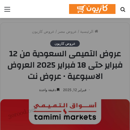
بحث
الق
عن
الرئيسية
/
عروض مصر
/
عروض كازيون
عروض كازيون
عروض التميمى السعودية من 12
فبراير حتى 18 فبراير 2025 العروض
الاسبوعية • عروض نت
فبراير 12, 2025
دقيقة واحدة