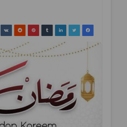
فيسبوك
تويتر
لينكدإن
بينتيريست