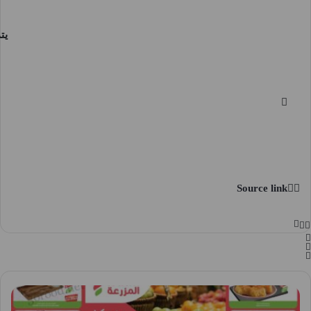
يت
Source link