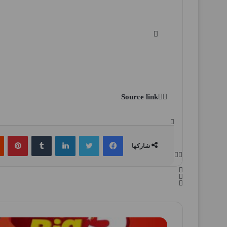
Source link
فيسبوك
تويتر
لينكدإن
بين
شاركها