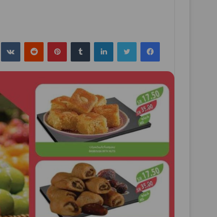
فيسبوك
تويتر
لينكدإن
بينتيريست