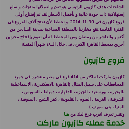
الشاحنات.هدف
كازيون الرئيسى هو تقديم لعملائها منتجات و سلع
إستهلاكية ذات جودة عالية و بأفضل الأسعار.لقد تم إفتتاح أولى
فروع
كازيون
فى 30-11-2014 و نخطط لأن نفتح آلاف الفروع فى
الفترة القادمة.تقع مخازننا بالمنطقة الصناعية بمدينة السادس من
أكتوبر والعاشر من رمضان ومن المخطط له أن نقوم بإفتتاح مخزنين
أخرين بمحيط القاهرة الكبرى فى خلال الــ١٨ شهراً المقبلة
فروع كازيون
كازيون ماركت له اكثر من 414 فرع فى مصر منتشرة فى جميع
المحافظات على سبيل المثال (القاهرة ،الاسكندرية ،الاسماعيلية
،البحيرة ، بورسعيد ، الجيزة ، الدقهلية ، دمياط ، السويس ،
الشرقية ، الغربية ، الفيوم ، القليوبية ، كفر الشيخ ، المنوفية ،
المنيا ، بنى سويف )
وتقدر تعرف اقرب فرع ليك من
هنا
خدمة عملاء كازيون ماركت