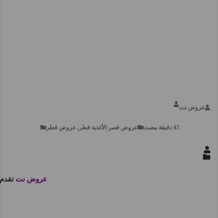
عروض نت
عروض قصر الأغذية قطر, عروض قطر
عروض نت
تقدم 