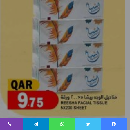
فيسبوك
تويتر
واتساب
تيلقرام
ڤايبر