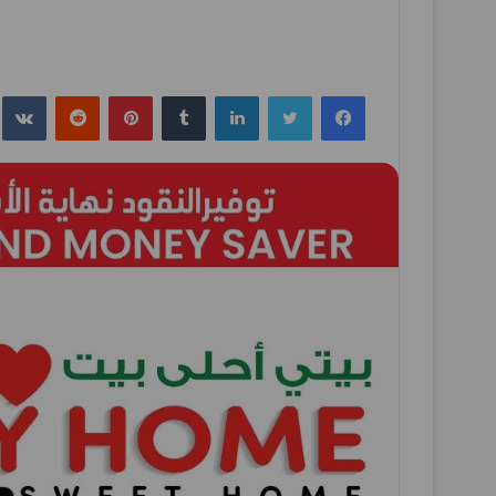
فيسبوك
تويتر
لينكدإن
بينتيريست