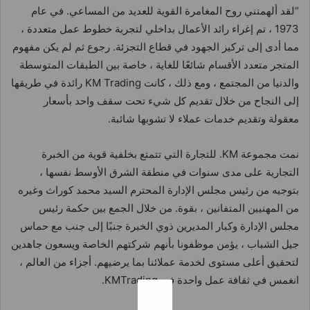
“لقد ألهمتني روح المغامرة القوية للعديد من المساعي. في عام
1973 ، تم إغراء رائد الأعمال بداخلي لتجربة خطوط عمل متعددة ،
مما أدى إلى تركيز الجهود في قطاع التجزئة. رجوع ثم لم يكن مفهوم
المتجر متعدد الأقسام شائعًا للغاية ، خاصة بين الطبقات المتوسطة
والدنيا من المجتمع ، ومع ذلك ، كانت KM Trading رائدة في طريقها
إلى النجاح من خلال تقديم كل شيء تحت سقف واحد بأسعار
معقولة وتقديم خدمات عملاء لا تشوبها شائبة.
نمت مجموعة KM. للتجارة التي تتمتع بخلفية قوية من الخبرة
التجارية على مدى سنوات في منطقة الشرق الأوسط نفسها ،
بتوجيه من رئيس مجلس الإدارة المحترم السيد محمد كوراث وغيره
من المهنيين المتفانين ، بقوة. من خلال الجمع بين حكمة رئيس
مجلس الإدارة وكبار المديرين ذوي الخبرة جنبًا إلى جنب مع حماس
جيل الشباب ، يؤمن موظفونا بأنهم شركتهم الخاصة ويسعون جاهدين
لتحقيق أعلى مستوى لخدمة عملائنا بما يرضيهم. أجزاء من العالم ،
انغمس في ثقافة عمل واحدة في KMTrading.