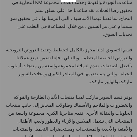
ساعدت الجودة والقيمة وخدمة العملاء مجموعة KM التجارية في
تحقيق رضا العملاء. لقد ساعدنا هذا على تسلق سلم
النجاح. ساعدتنا قيمنا الأساسية ، التي التزمنا بها ، في تحقيق نمو
مستدام على مر السنين ، من خلال المساعدة في التغلب على
تحديات السوق.
قسم التسويق لدينا مجهز بالكامل لتخطيط وتنفيذ العروض الترويجية
والعروض الخاصة المنتظمة. وبالتالي ، فإننا نضمن تمتع عملائنا
بأفضل الصفقات. نقدم لعملائنا مجموعة واسعة من منتجات أسلوب
الحياة ، والتي يتم تقديمها في المتاجر الكبرى ومحلات السوبر
ماركت والهايبر ماركت.
يوفر قسم السوبر ماركت لدينا منتجات الألبان الطازجة والفواكه
والخضروات والملاحم والأسماك وطاولات المخابز إلى جانب منتجات
الحلويات والبقالة الأخرى. تقدم متاجرنا الكبرى مجموعة واسعة من
المنتجات التي تشمل الملابس والأزياء والعطور ولعب الأطفال
والأمتعة والأحذية والمستجدات ومستحضرات التجميل والمنتجات
المنزلية والساعات والكاميرات والهواتف المحمولة والأدوات