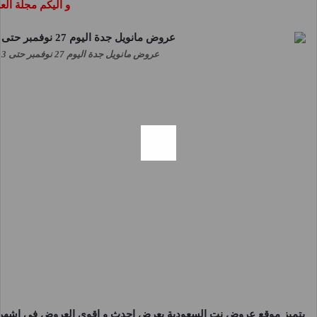
و اليكم مجلة ا
عروض مانويل جدة اليوم 27 نوفمبر حتى 3 ديسمبر 2024 عروض نهاية الشهر
يتميز موقع
عروض نت السعودية
بعرض احدث و اقوى العروض فى اشهر و 