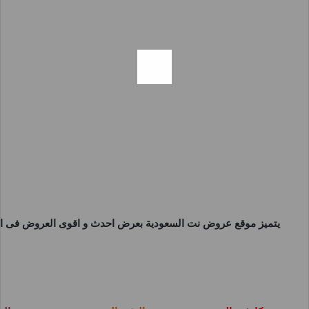
يتميز موقع
عروض نت السعودية
بعرض احدث و اقوى العروض فى اشه