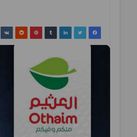
فيسبوك
تويتر
لينكدإن
بينتيريست