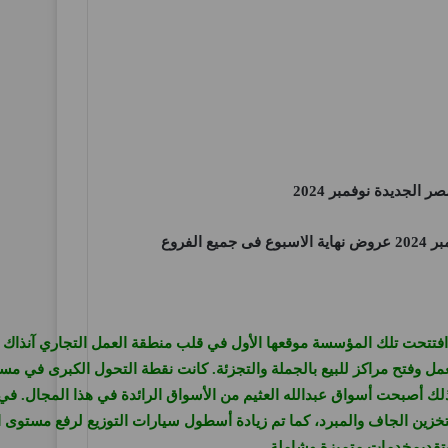
مصر
الجديدة نوفمبر 2024
195م) الشيخ الراحل/ صالح العثيم ” يرحمه الله “حيث افتتحت تلك المؤسسة موقعها الأول في قلب منطقة ال
خزين الجاف والمبرد، كما تم زيادة أسطول سيارات التوزيع لرفع مستوى ال
 بتقديمخدمات متميزة وشاملة