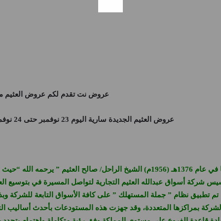
عروض نت
تقدم لكم
عروض العثيم 
عروض العثيم
الجديدة سارية اليوم 23 نوفمبر حتى 24 نوفمبر 2024 عروض نهاية الاسبوع فى جميع الفروع
هي امتداد لمؤسسة صالح العثيم التجارية، التي أسسها في عام 1376هـ (6
الشركة بمراكزها المتعددة، وقد جهزت هذه المستودعات بأحدث أساليب الت
يادة قاعدة الفروع على مستوى المملكة وفق رؤية متكاملة واهتمام يتجدد