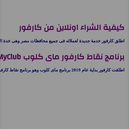
كيفية الشراء اونلاين من كارفور
اطلق كارفور خدمة جديدة لعملائه فى جميع محافظات مصر وهى خدة الشراء
برنامج نقاط كارفور ماى كلوب MyClub
اطلقت كارفور بداية عام 2019 برنامج ماى كلوب وهو برنامج نقاط كارفور لتجميع النقاط بعد كل عملية شراء وامكانية استبدال النقاط بعد ذلك بمنتجات من جميع فروع كارفور