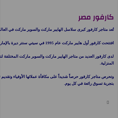
كارفور مصر
تُعد متاجر كارفور كبرى سلاسل الهايبر ماركت والسوبر ماركت في العالم. ولقد أطلقت مجموعة ماجد الفطيم علا
افتتحت كارفور أول هايبر ماركت عام 1995 في سيتي سنتر ديرة بالإمارات العربية المتحدة، ثم تزايدت متاجر كارفور خلال السنوات الماضية ووصل عددها إلى 175 متجراً منتشرة في 15 دولة في جميع أنحاء المنطقة، وتقدّم خدماتها إلى أكثر من 200 ألف عميل يومياً.
المنزلية.
وتحرص متاجر كارفور حرصاً شديداً على مكافأة عملائها الأوفياء وتقديم 
بتجربة تسوق رائعة في كل يوم.