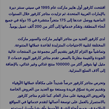
افتتحت كارفور أول هايبر ماركت عام 1995 في سيتي سنتر ديرة
بالإمارات العربية المتحدة، ثم تزايدت متاجر كارفور خلال السنوات
الماضية ووصل عددها إلى 175 متجراً منتشرة في 15 دولة في جميع
أنحاء المنطقة، وتقدّم خدماتها إلى أكثر من 200 ألف عميل يومياً.
لدى كارفور العديد من متاجر الهايبر ماركت والسوبر ماركت
المختلفة لتلبية الاحتياجات المتزايدة لقاعدة عملائها المتنوعة.
وتماشياً مع التزام كارفور بتقديم أكبر مجموعة من المنتجات عالية
الجودة والقيمة مقارنةً بالسعر، تقدم متاجر كارفور اليوم خدمات لا
مثيل لها بتوفير أكثر من 100000 منتج غذائي وغير غذائي، بالإضافة
إلى آلاف السلع المنزلية.
وتحرص متاجر كارفور حرصاً شديداً على مكافأة عملائها الأوفياء
وتقديم تجربة تسوّق فريدة وممتعة مع العديد من العروض الخاصة
والعروض الترويجية على مدار العام. كما تلتزم متاجر كارفور
بالاستمرار بالعمل على توسعة أعمالها لتقدم خدماتها في المواقع
الملائمة في جميع أنحاء الشرق الأوسط وأفريقيا وآسيا، ليستمتع