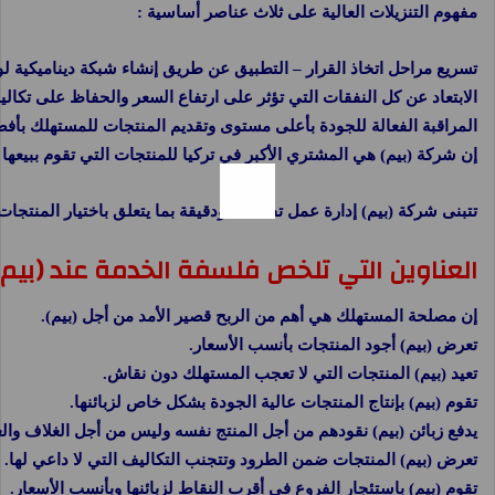
مفهوم التنزيلات العالية على ثلاث عناصر أساسية :
تسريع مراحل اتخاذ القرار – التطبيق عن طريق إنشاء شبكة ديناميكية لوجست
الابتعاد عن كل النفقات التي تؤثر على ارتفاع السعر والحفاظ على تكاليف
المراقبة الفعالة للجودة بأعلى مستوى وتقديم المنتجات للمستهلك بأفضل سع
إن شركة (بيم) هي المشتري الأكبر في تركيا للمنتجات التي تقوم ببيعها
تتبنى شركة (بيم) إدارة عمل تفصيلية ودقيقة بما يتعلق باختيار المنتجات والأسعار. يتم
العناوين التي تلخص فلسفة الخدمة عند (بيم)
إن مصلحة المستهلك هي أهم من الربح قصير الأمد من أجل (بيم).
تعرض (بيم) أجود المنتجات بأنسب الأسعار.
تعيد (بيم) المنتجات التي لا تعجب المستهلك دون نقاش.
تقوم (بيم) بإنتاج المنتجات عالية الجودة بشكل خاص لزبائنها.
يدفع زبائن (بيم) نقودهم من أجل المنتج نفسه وليس من أجل الغلاف والع
تعرض (بيم) المنتجات ضمن الطرود وتتجنب التكاليف التي لا داعي لها.
تقوم (بيم) باستئجار الفروع في أقرب النقاط لزبائنها وبأنسب الأسعار.