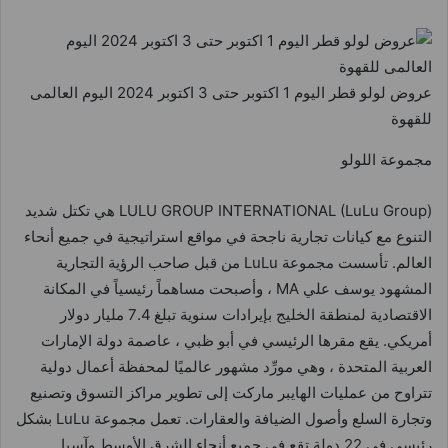
عروض لولو قطر اليوم 1 اكتوبر حتى 3 اكتوبر 2024 اليوم العالمى
للقهوة
مجموعة اللولو
LULU GROUP INTERNATIONAL (LuLu Group) هي تكتل شديد
التنوع مع كيانات تجارية ناجحة في مواقع استراتيجية في جميع أنحاء
العالم. تأسست مجموعة LuLu من قبل صاحب الرؤية التجارية
المشهود يوسف علي MA ، وأصبحت مساهماً رئيسياً في المكانة
الاقتصادية لمنطقة الخليج بإيرادات سنوية تبلغ 7.4 مليار دولار
أمريكي. يقع مقرها الرئيسي في أبو ظبي ، عاصمة دولة الإمارات
العربية المتحدة ، وهي مورِّد مشهور عالميًا لمحفظة أعمال دولية
تتراوح من عمليات الهايبر ماركت إلى تطوير مراكز التسوق وتصنيع
وتجارة السلع وأصول الضيافة والعقارات. تعمل مجموعة LuLu بشكل
رئيسي في 22 دولة تقع في جميع أنحاء الشرق الأوسط وآسيا