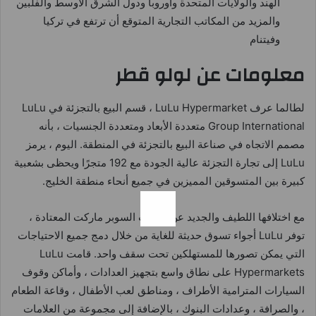
الهند والولايات المتحدة وأوروبا ودول الشرق الأوسط والفلبين
والمزيد من المكاتب التجارية المتوقع أن ترتفع في تركيا
وفيتنام
معلومات عن لولو قطر
لطالما عرف LuLu Hypermarket ، قسم البيع بالتجزئة في LuLu
Group International متعددة الأبعاد ومتعددة الجنسيات ، بأنه
مصمم الاتجاه في صناعة البيع بالتجزئة في المنطقة. اليوم ، يرمز
LuLu إلى تجارة التجزئة عالية الجودة مع 192 متجرًا ويحظى بشعبية
كبيرة بين المتسوقين المميزين في جميع أنحاء منطقة الخليج.
مع اختلافها اللطيف والجديد عن محلات السوبر ماركت المعتادة ،
توفر LuLu أجواء تسوق حديثة للغاية من خلال دمج جميع الاحتياجات
التي يمكن تصورها للمستهلكين تحت سقف واحد. قامت LuLu
Hypermarkets على نطاق واسع بتجهيز العدادات ، وأماكن وقوف
السيارات المترامية الأطراف ، ومناطق لعب الأطفال ، وقاعة الطعام
، والصرافة ، وعدادات البنوك ، بالإضافة إلى مجموعة من العلامات